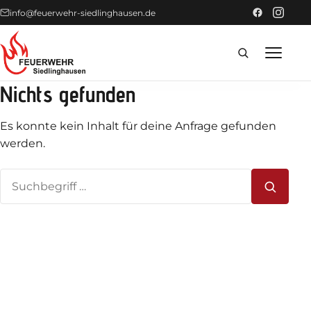
info@feuerwehr-siedlinghausen.de
Nichts gefunden
Home
Es konnte kein Inhalt für deine Anfrage gefunden
Förderer
werden.
Suchen
Einsätze
nach:
News
Technik
Fahrzeuge