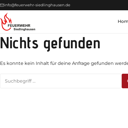
info@feuerwehr-siedlinghausen.de
Hom
Nichts gefunden
Es konnte kein Inhalt für deine Anfrage gefunden werd
Suchen
nach: