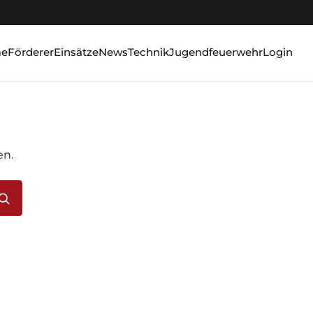
e
Förderer
Einsätze
News
Technik
Jugendfeuerwehr
Login
en.