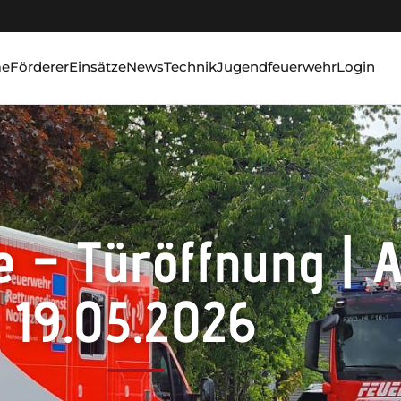
e
Förderer
Einsätze
News
Technik
Jugendfeuerwehr
Login
e – Türöffnung | A
19.05.2026