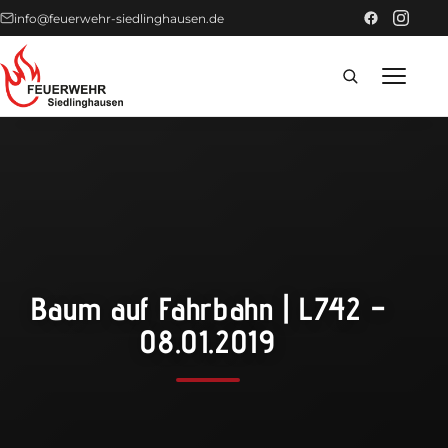
info@feuerwehr-siedlinghausen.de
Home
Förderer
Einsätze
Baum auf Fahrbahn | L742 –
News
08.01.2019
Technik
Fahrzeuge