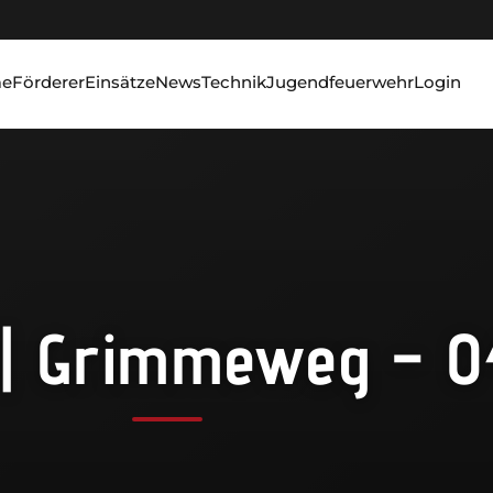
e
Förderer
Einsätze
News
Technik
Jugendfeuerwehr
Login
 | Grimmeweg – 04