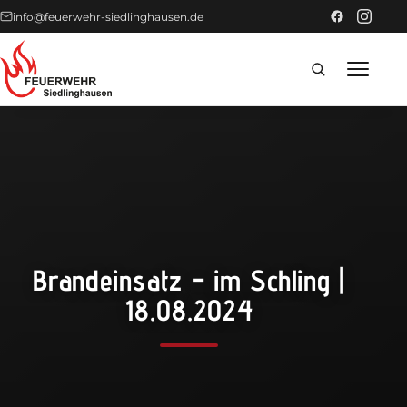
info@feuerwehr-siedlinghausen.de
Home
Förderer
Einsätze
Brandeinsatz – im Schling |
News
18.08.2024
Technik
Fahrzeuge