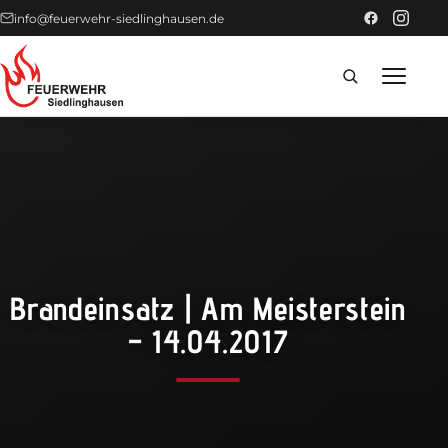
info@feuerwehr-siedlinghausen.de
Home
Förderer
Einsätze
Brandeinsatz | Am Meisterstein
News
– 14.04.2017
Technik
Fahrzeuge