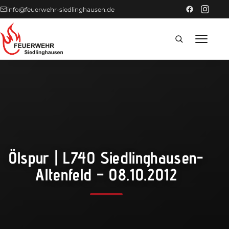
info@feuerwehr-siedlinghausen.de
Home
Förderer
Einsätze
Ölspur | L740 Siedlinghausen-
News
Altenfeld – 08.10.2012
Technik
Fahrzeuge