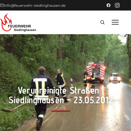
info@feuerwehr-siedlinghausen.de
Home
Förderer
Einsätze
Verunreinigte Straßen |
News
Siedlinghausen – 23.05.2012
Technik
Fahrzeuge