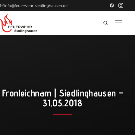
info@feuerwehr-siedlinghausen.de
Home
Förderer
Einsätze
Fronleichnam | Siedlinghausen –
News
31.05.2018
Technik
Fahrzeuge