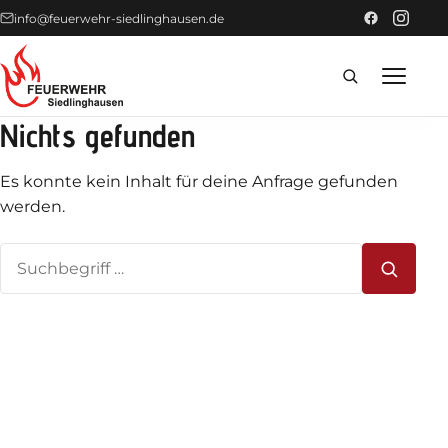
info@feuerwehr-siedlinghausen.de
Nichts gefunden
Home
Es konnte kein Inhalt für deine Anfrage gefunden
Förderer
werden.
Suchen
Einsätze
nach:
News
Technik
Fahrzeuge