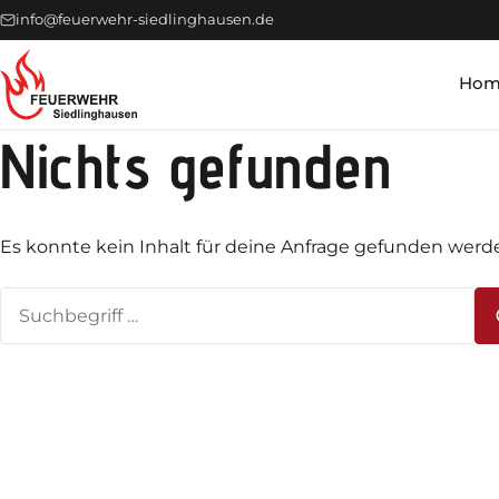
info@feuerwehr-siedlinghausen.de
Hom
Nichts gefunden
Es konnte kein Inhalt für deine Anfrage gefunden werd
Suchen
nach: