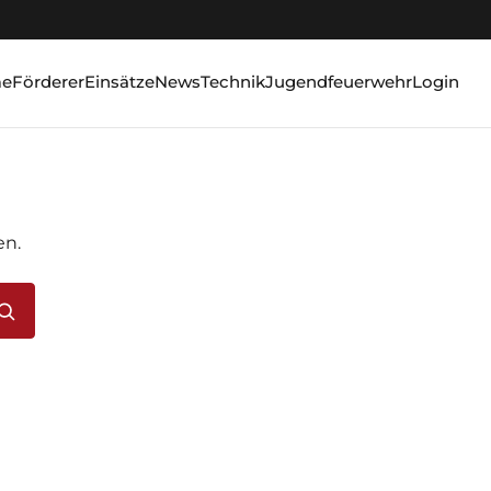
e
Förderer
Einsätze
News
Technik
Jugendfeuerwehr
Login
en.