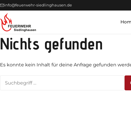
info@feuerwehr-siedlinghausen.de
Hom
Nichts gefunden
Es konnte kein Inhalt für deine Anfrage gefunden werd
Suchen
nach: