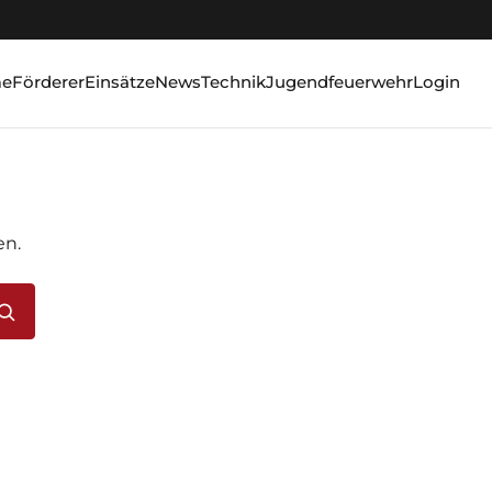
e
Förderer
Einsätze
News
Technik
Jugendfeuerwehr
Login
en.