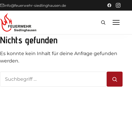
info@feuerwehr-siedlinghausen.de
Nichts gefunden
Home
Es konnte kein Inhalt für deine Anfrage gefunden
Förderer
werden.
Suchen
Einsätze
nach:
News
Technik
Fahrzeuge