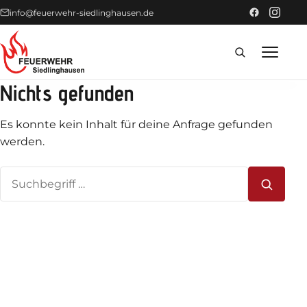
info@feuerwehr-siedlinghausen.de
Nichts gefunden
Home
Es konnte kein Inhalt für deine Anfrage gefunden
Förderer
werden.
Suchen
Einsätze
nach:
News
Technik
Fahrzeuge