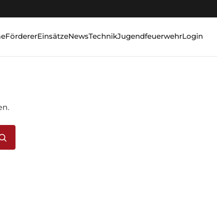
e
Förderer
Einsätze
News
Technik
Jugendfeuerwehr
Login
en.