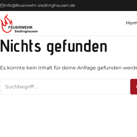
info@feuerwehr-siedlinghausen.de
Hom
Nichts gefunden
Es konnte kein Inhalt für deine Anfrage gefunden werd
Suchen
nach: