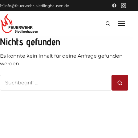
info@feuerwehr-siedlinghausen.de
Nichts gefunden
Home
Es konnte kein Inhalt für deine Anfrage gefunden
Förderer
werden.
Suchen
Einsätze
nach:
News
Technik
Fahrzeuge