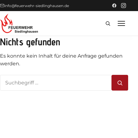
info@feuerwehr-siedlinghausen.de
Nichts gefunden
Home
Es konnte kein Inhalt für deine Anfrage gefunden
Förderer
werden.
Suchen
Einsätze
nach:
News
Technik
Fahrzeuge