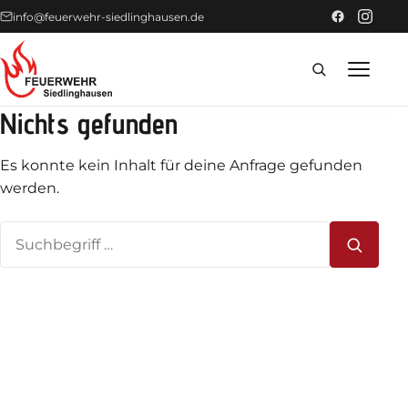
info@feuerwehr-siedlinghausen.de
Nichts gefunden
Home
Es konnte kein Inhalt für deine Anfrage gefunden
Förderer
werden.
Suchen
Einsätze
nach:
News
Technik
Fahrzeuge